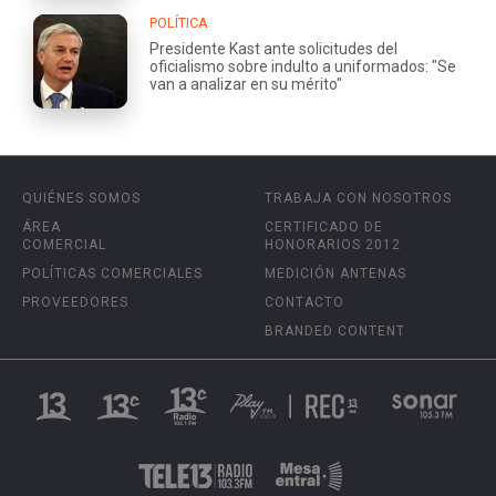
POLÍTICA
Presidente Kast ante solicitudes del
oficialismo sobre indulto a uniformados: "Se
van a analizar en su mérito"
QUIÉNES SOMOS
TRABAJA CON NOSOTROS
ÁREA
CERTIFICADO DE
COMERCIAL
HONORARIOS 2012
POLÍTICAS COMERCIALES
MEDICIÓN ANTENAS
PROVEEDORES
CONTACTO
BRANDED CONTENT