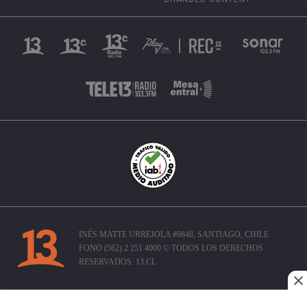
INÉS MATTE URREJOLA #0848, SANTIAGO, CHILE
FONO (562) 2 251 4000 © TODOS LOS DERECHOS
RESERVADOS. 13.CL