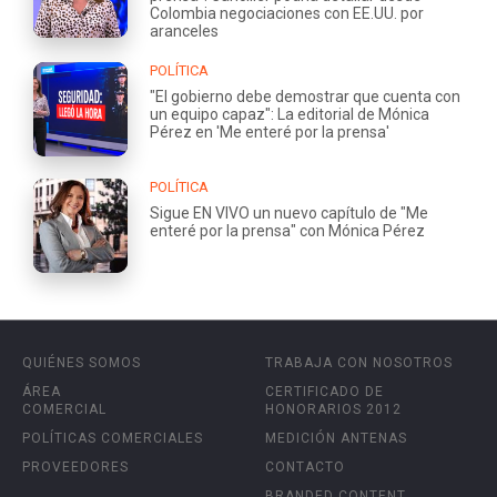
Colombia negociaciones con EE.UU. por
aranceles
POLÍTICA
"El gobierno debe demostrar que cuenta con
un equipo capaz": La editorial de Mónica
Pérez en 'Me enteré por la prensa'
POLÍTICA
Sigue EN VIVO un nuevo capítulo de "Me
enteré por la prensa" con Mónica Pérez
QUIÉNES SOMOS
TRABAJA CON NOSOTROS
ÁREA
CERTIFICADO DE
COMERCIAL
HONORARIOS 2012
POLÍTICAS COMERCIALES
MEDICIÓN ANTENAS
PROVEEDORES
CONTACTO
BRANDED CONTENT