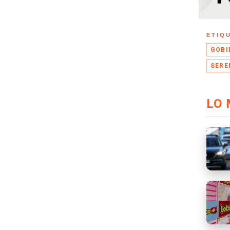
ETIQ
GOBI
SERE
LO 