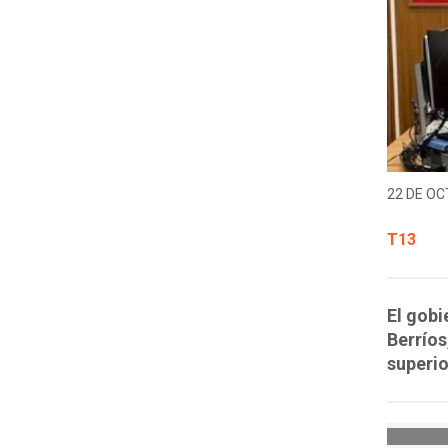
22 DE OC
T13
El gobi
Berríos
superio