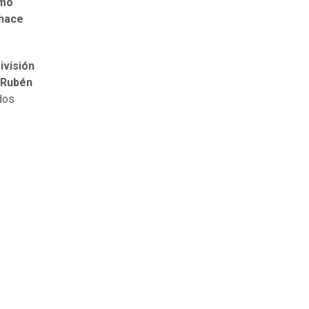
omo
 hace
ivisión
 Rubén
odos