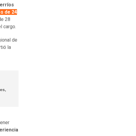
erríos
s de 24
de 28
el cargo.
gional de
tió la
es,
tener
eriencia