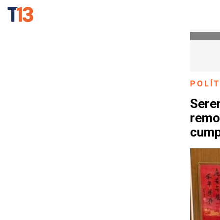
POLÍT
Serem
remov
cumpl