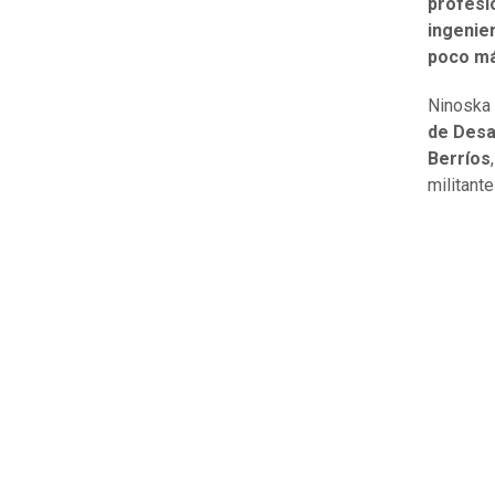
profesi
ingenie
poco má
Ninoska
de Desa
Berríos
militante