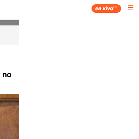
☰
: no