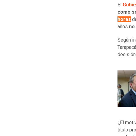
El
Gobie
como se
horas
de
años
no 
Según i
Tarapacá
decisión
¿El moti
título p