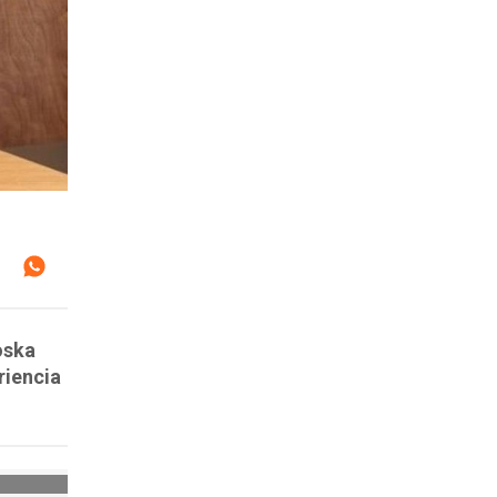
oska
riencia