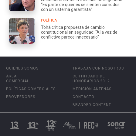
“Es parte de quienes se sienten cómodos
con un sistema garantista”
POLÍTICA
Tohá critica propuesta de cambio
constitucional en seguridad: "A la vez de
conflictivo parece innecesario"
QUIÉNES SOMOS
TRABAJA CON NOSOTROS
ÁREA
CERTIFICADO DE
COMERCIAL
HONORARIOS 2012
POLÍTICAS COMERCIALES
MEDICIÓN ANTENAS
PROVEEDORES
CONTACTO
BRANDED CONTENT