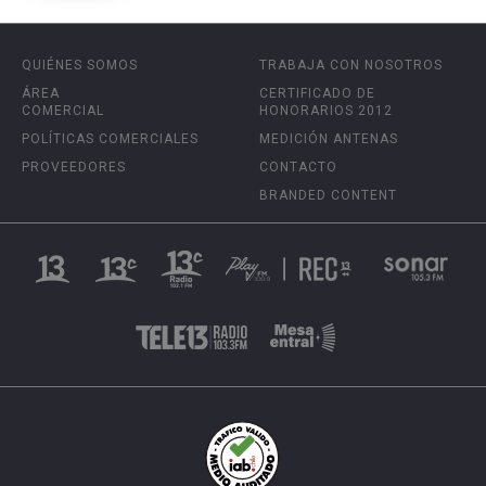
QUIÉNES SOMOS
TRABAJA CON NOSOTROS
ÁREA
CERTIFICADO DE
COMERCIAL
HONORARIOS 2012
POLÍTICAS COMERCIALES
MEDICIÓN ANTENAS
PROVEEDORES
CONTACTO
BRANDED CONTENT