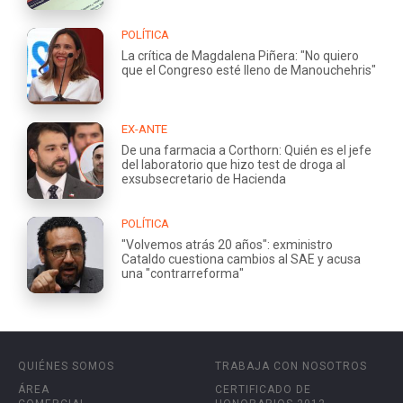
POLÍTICA
La crítica de Magdalena Piñera: "No quiero
que el Congreso esté lleno de Manouchehris"
EX-ANTE
De una farmacia a Corthorn: Quién es el jefe
del laboratorio que hizo test de droga al
exsubsecretario de Hacienda
POLÍTICA
"Volvemos atrás 20 años": exministro
Cataldo cuestiona cambios al SAE y acusa
una "contrarreforma"
QUIÉNES SOMOS
TRABAJA CON NOSOTROS
ÁREA
CERTIFICADO DE