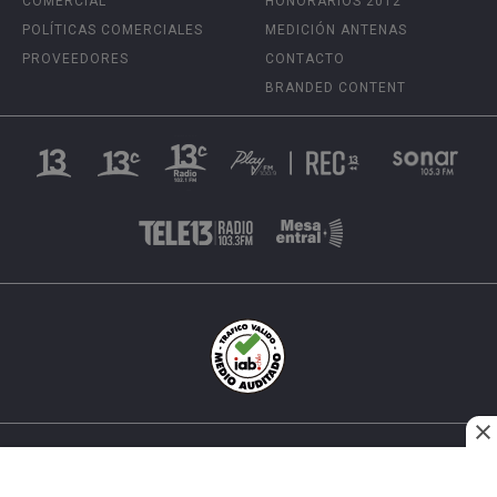
COMERCIAL
HONORARIOS 2012
POLÍTICAS COMERCIALES
MEDICIÓN ANTENAS
PROVEEDORES
CONTACTO
BRANDED CONTENT
INÉS MATTE URREJOLA #0848, SANTIAGO, CHILE
FONO (562) 2 251 4000 © TODOS LOS DERECHOS