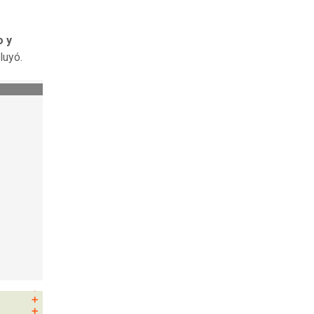
o y
luyó.