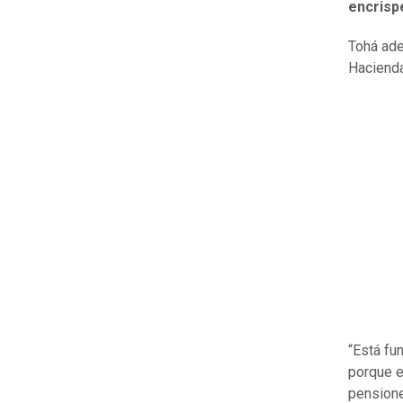
encrispe
Tohá ade
Hacienda
“Está fu
porque e
pensione