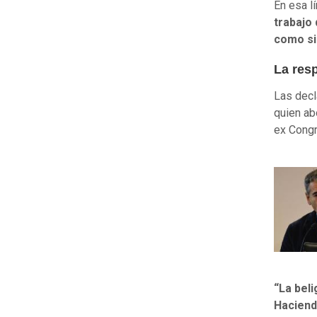
En esa l
trabajo 
como si
La res
Las decl
quien ab
ex Congr
“La bel
Hacien