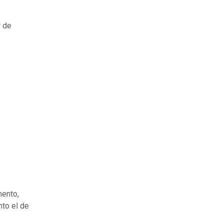
r de
mento,
nto el de