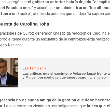
ínea, agregó que
el gobierno anterior habría dejado “el capita
del Estado a cero”
y acusó que
se administraron “los últim
 fuera un kiosko”
, afirmando además que se dejó “la caja en cer
puesta de Carolina Tohá
araciones de Quiroz generaron una rápida reacción de Carolina T
ordó el tema durante un encuentro de la centroizquierda realizad
eso Nacional.
Lee También >
Las críticas que el exministro Velasco lanzó frente a
y Marcel por medidas que incorporaron al empleo
igerancia no es buena amiga de la gestión que debe hacers
da
. Lo que estamos viendo es una beligerancia que
busca que el