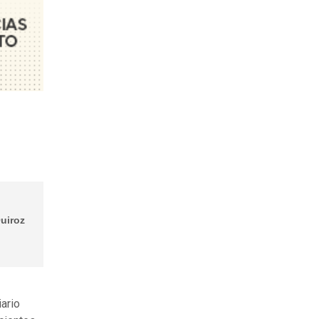
uiroz
iario