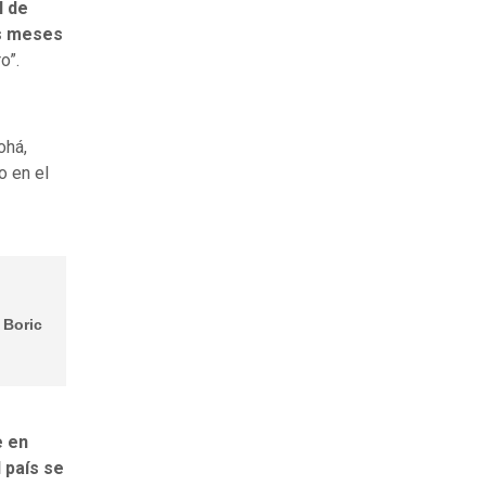
l de
os meses
o”.
ohá,
o en el
 Boric
e en
 país se