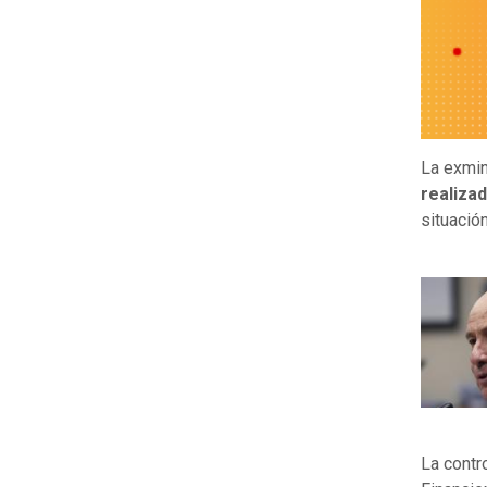
La exmini
realiza
situació
La contr