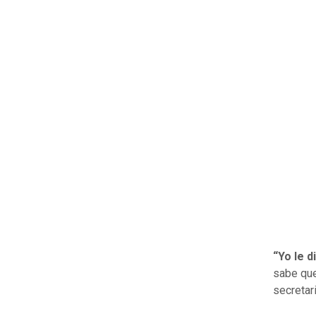
“Yo le d
sabe que
secretar