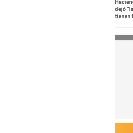
Haciend
dejó “l
tienen