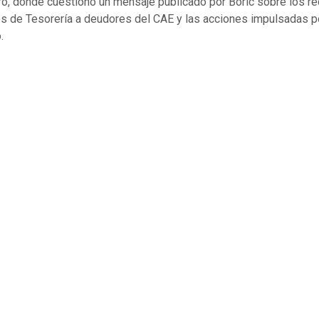
ro, donde cuestionó un mensaje publicado por Boric sobre los re
 de Tesorería a deudores del CAE y las acciones impulsadas po
.