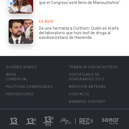
que el Congreso esté lleno de Manouchehris"
EX-ANTE
De una farmacia a Corthorn: Quién es el jefe
del laboratorio que hizo test de droga al
exsubsecretario de Hacienda
QUIÉNES SOMOS
TRABAJA CON NOSOTROS
ÁREA
CERTIFICADO DE
COMERCIAL
HONORARIOS 2012
POLÍTICAS COMERCIALES
MEDICIÓN ANTENAS
PROVEEDORES
CONTACTO
BRANDED CONTENT