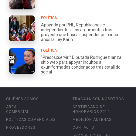
POLÍTICA
Apoyado por PNL, Republicanos e
independientes: Los argumentos tras
proyecto que busca suspender por cinco
años la Ley Karin
POLÍTICA
"Presosxservir": Diputada Rodríguez lanza
sitio web para apoyar indultos a
exuniformados condenados tras estallido
social
QUIÉNES SOMOS
TRABAJA CON NOSOTROS
ÁREA
CERTIFICADO DE
COMERCIAL
HONORARIOS 2012
POLÍTICAS COMERCIALES
MEDICIÓN ANTENAS
PROVEEDORES
CONTACTO
BRANDED CONTENT