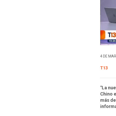
4 DE MAR
T13
"La nue
Chino e
más de
informa