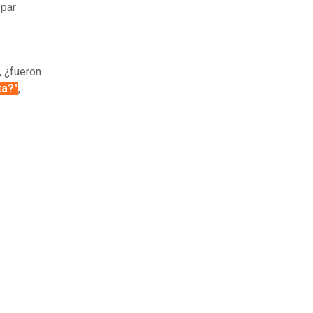
 par
, ¿fueron
ta?"
,