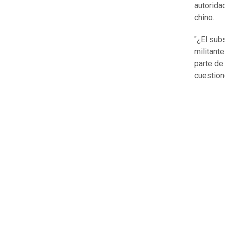
autorida
chino.
"¿El sub
militant
parte d
cuestion