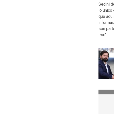
Sedini d
lo único
que aquí 
informar
son part
eso".