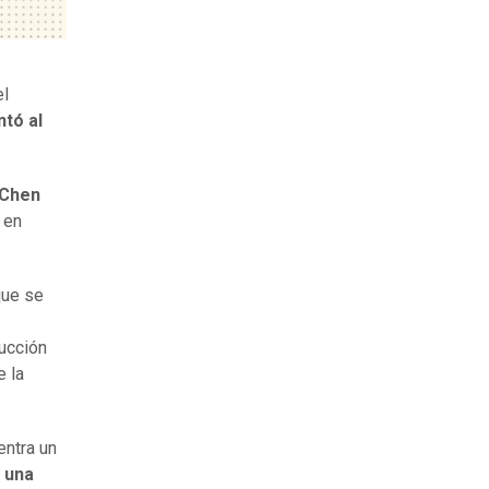
el
ntó al
 Chen
e en
que se
rucción
e la
entra un
 una