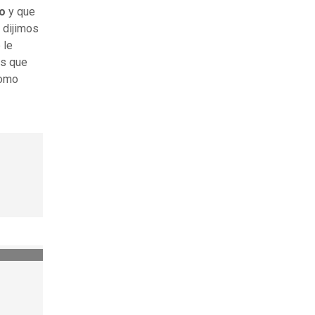
ro
y que
 dijimos
 le
os que
como