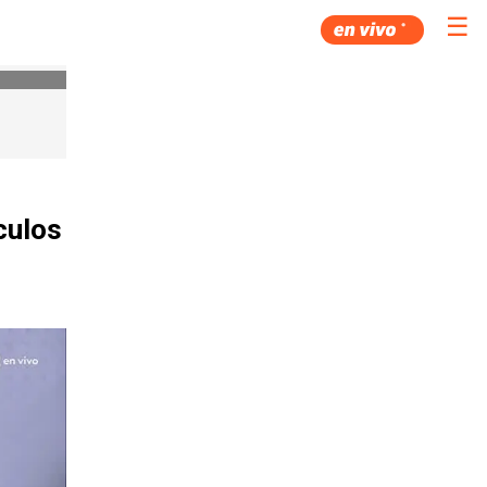
☰
culos