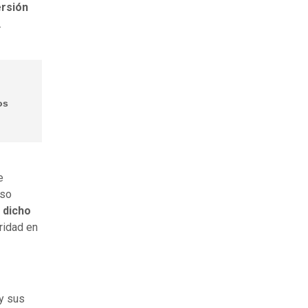
ersión
.
os
e
eso
 dicho
aridad en
y sus