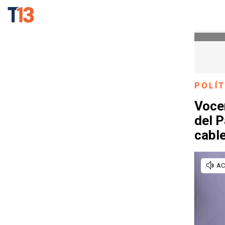
POLÍT
Vocer
del 
cabl