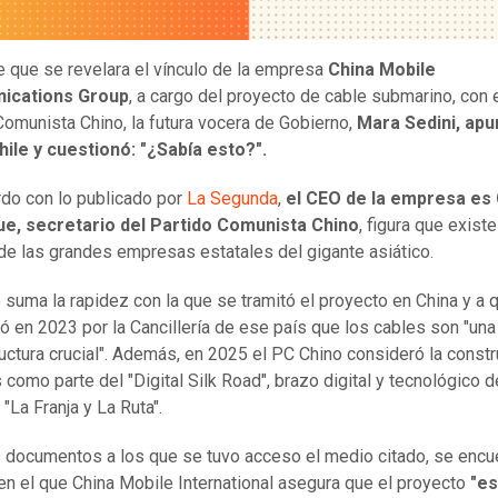
 que se revelara el vínculo de la empresa
China Mobile
ications Group
, a cargo del proyecto de cable submarino, con 
Comunista Chino, la futura vocera de Gobierno,
Mara Sedini, apu
ile y cuestionó: "¿Sabía esto?".
do con lo publicado por
La Segunda
,
el CEO de la empresa es
e, secretario del Partido Comunista Chino
, figura que exist
de las grandes empresas estatales del gigante asiático.
e suma la rapidez con la que se tramitó el proyecto en China y a 
ó en 2023 por la Cancillería de ese país que los cables son "una
ructura crucial". Además, en 2025 el PC Chino consideró la const
 como parte del "Digital Silk Road", brazo digital y tecnológico d
a "La Franja y La Ruta".
s documentos a los que se tuvo acceso el medio citado, se encu
en el que China Mobile International asegura que el proyecto
"es