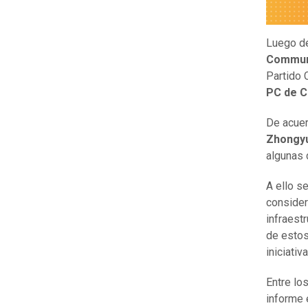
Luego de
Commun
Partido 
PC de Ch
De acuer
Zhongyu
algunas 
A ello s
consider
infraest
de estos
iniciativ
Entre lo
informe 