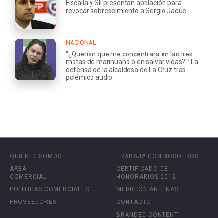
Fiscalía y SII presentan apelación para
revocar sobreseimiento a Sergio Jadue
NACIONAL
"¿Querían que me concentrara en las tres
matas de marihuana o en salvar vidas?": La
defensa de la alcaldesa de La Cruz tras
polémico audio
QUIÉNES SOMOS
TRABAJA CON NOSOTROS
ÁREA
CERTIFICADO DE
COMERCIAL
HONORARIOS 2012
POLÍTICAS COMERCIALES
MEDICIÓN ANTENAS
PROVEEDORES
CONTACTO
BRANDED CONTENT