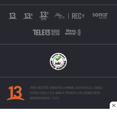
INÉS MATTE URREJOLA #0848, SANTIAGO, CHILE
FONO (562) 2 251 4000 © TODOS LOS DERECHOS
RESERVADOS. 13.CL