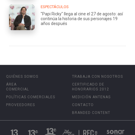
ESPECTÁCULOS
"Papi Ricky" llega al cine el 27 de agosto: así
continúa la historia de sus personajes 19
años después
QUIÉNES SOMOS
TRABAJA CON NOSOTROS
ÁREA
CERTIFICADO DE
COMERCIAL
HONORARIOS 2012
POLÍTICAS COMERCIALES
MEDICIÓN ANTENAS
PROVEEDORES
CONTACTO
BRANDED CONTENT