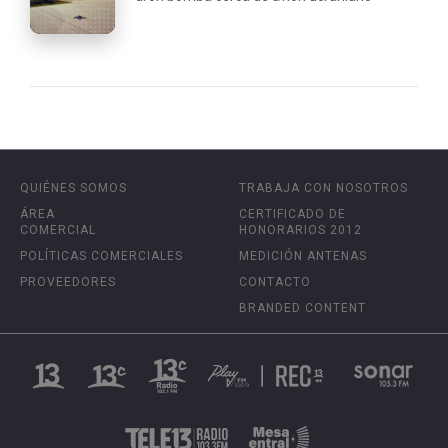
QUIÉNES SOMOS
TRABAJA CON NOSOTROS
ÁREA
CERTIFICADO DE
COMERCIAL
HONORARIOS 2012
POLÍTICAS COMERCIALES
MEDICIÓN ANTENAS
PROVEEDORES
CONTACTO
BRANDED CONTENT