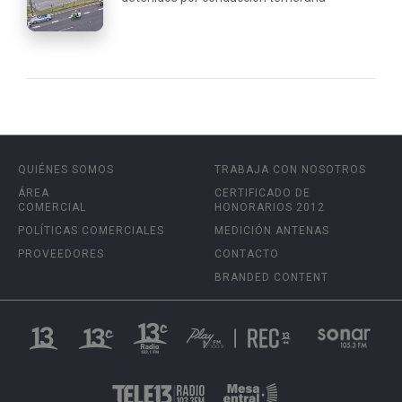
QUIÉNES SOMOS
TRABAJA CON NOSOTROS
ÁREA
CERTIFICADO DE
COMERCIAL
HONORARIOS 2012
POLÍTICAS COMERCIALES
MEDICIÓN ANTENAS
PROVEEDORES
CONTACTO
BRANDED CONTENT