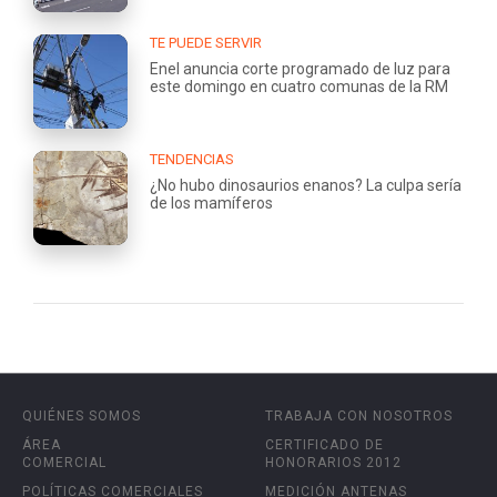
TE PUEDE SERVIR
Enel anuncia corte programado de luz para
este domingo en cuatro comunas de la RM
TENDENCIAS
¿No hubo dinosaurios enanos? La culpa sería
de los mamíferos
QUIÉNES SOMOS
TRABAJA CON NOSOTROS
ÁREA
CERTIFICADO DE
COMERCIAL
HONORARIOS 2012
POLÍTICAS COMERCIALES
MEDICIÓN ANTENAS