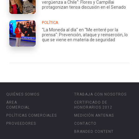
vergüenza a Chile": Flores y Campillai
protagonizan tensa discusión en el Senado
POLÍTICA
"La Moneda al día" en "Me enteré por la
prensa": Prevención, ataque y reinserción, lo
que se viene en materia de seguridad
QUIÉNES SOMOS
TRABAJA CON NOSOTROS
ÁREA
CERTIFICADO DE
COMERCIAL
HONORARIOS 2012
POLÍTICAS COMERCIALES
MEDICIÓN ANTENAS
PROVEEDORES
CONTACTO
BRANDED CONTENT