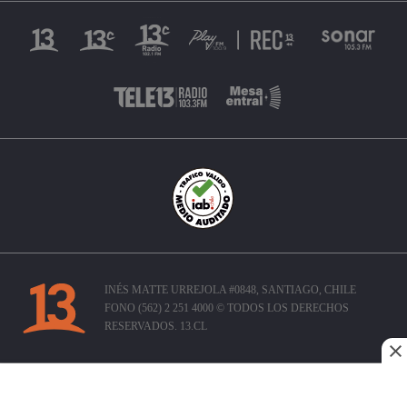
INÉS MATTE URREJOLA #0848, SANTIAGO, CHILE
FONO (562) 2 251 4000 © TODOS LOS DERECHOS
RESERVADOS. 13.CL