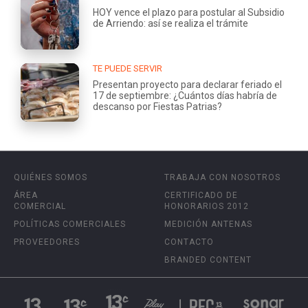
HOY vence el plazo para postular al Subsidio
de Arriendo: así se realiza el trámite
TE PUEDE SERVIR
Presentan proyecto para declarar feriado el
17 de septiembre: ¿Cuántos días habría de
descanso por Fiestas Patrias?
QUIÉNES SOMOS
TRABAJA CON NOSOTROS
ÁREA
CERTIFICADO DE
COMERCIAL
HONORARIOS 2012
POLÍTICAS COMERCIALES
MEDICIÓN ANTENAS
PROVEEDORES
CONTACTO
BRANDED CONTENT