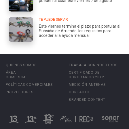
pueden circular este viernes 7 de agosto
TE PUEDE SERVIR
Este viernes termina el plazo para postular al
Subsidio de Arriendo: los requisitos para
acceder a la ayuda mensual
QUIÉNES SOMOS
TRABAJA CON NOSOTROS
ÁREA
CERTIFICADO DE
COMERCIAL
HONORARIOS 2012
POLÍTICAS COMERCIALES
MEDICIÓN ANTENAS
PROVEEDORES
CONTACTO
BRANDED CONTENT