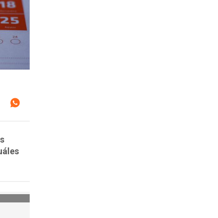
os
uáles