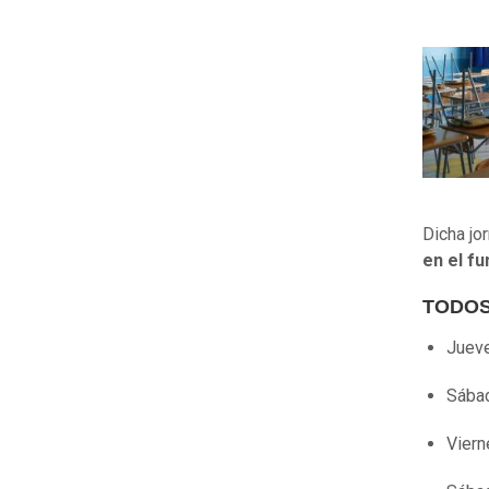
Dicha jo
en el f
TODOS 
Jueve
Sábad
Viern