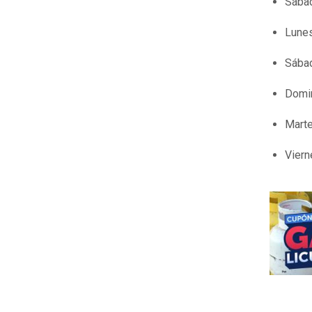
Sábad
Lunes
Sábad
Domin
Marte
Viern