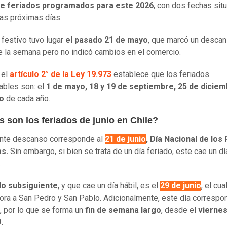
 de feriados programados para este 2026
, con dos fechas sit
las próximas días.
o festivo tuvo lugar
el pasado 21 de mayo
, que marcó un desca
 la semana pero no indicó cambios en el comercio.
 el
artículo 2° de la Ley 19.973
establece que los feriados
iables son: el
1 de mayo, 18 y 19 de septiembre, 25 de diciem
o
de cada año.
 son los feriados de junio en Chile?
ente descanso corresponde al
21 de junio
, Día Nacional de los
as.
Sin embargo, si bien se trata de un día feriado, este cae un dí
.
do subsiguiente
, y que cae un día hábil, es el
29 de junio
, el cua
a a San Pedro y San Pablo. Adicionalmente, este día correspo
, por lo que se forma un
fin de semana largo
, desde el
viernes
.