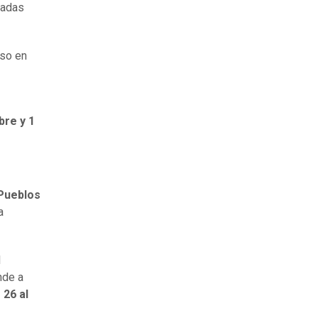
uadas
nso en
bre y 1
 Pueblos
a
l
nde a
 26 al