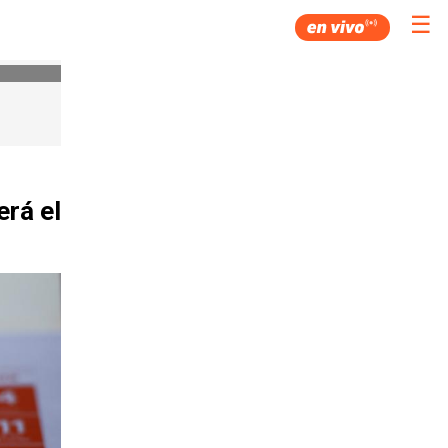
☰
erá el