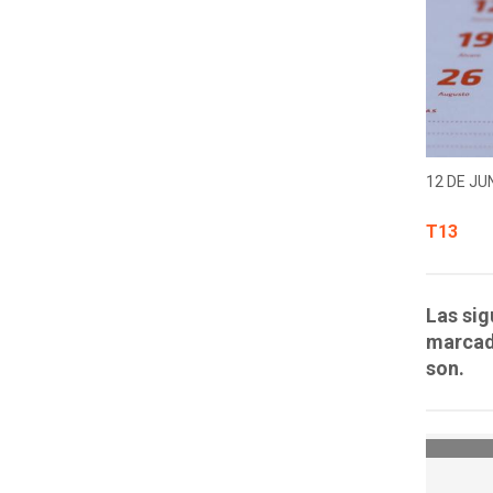
12 DE JUN
T13
Las si
marcado
son.