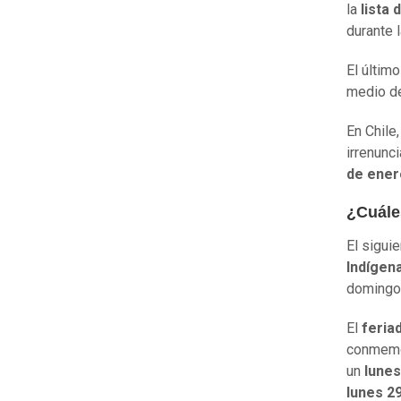
la
lista
durante 
El últim
medio de
En Chile,
irrenunc
de ener
¿Cuáles
El sigui
Indígen
domingo
El
feria
conmemor
un
lunes
lunes 29