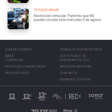
TE PUEDE SERVIR
Restricción vehicular: Patentes que NO
pueden circular este miércoles 5 de agosto
QUIÉNES SOMOS
TRABAJA CON NOSOTROS
ÁREA
CERTIFICADO DE
COMERCIAL
HONORARIOS 2012
POLÍTICAS COMERCIALES
MEDICIÓN ANTENAS
PROVEEDORES
CONTACTO
BRANDED CONTENT