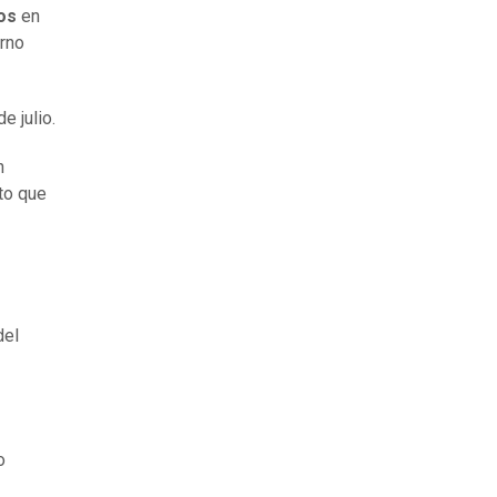
os
en
erno
e julio.
n
to que
del
o