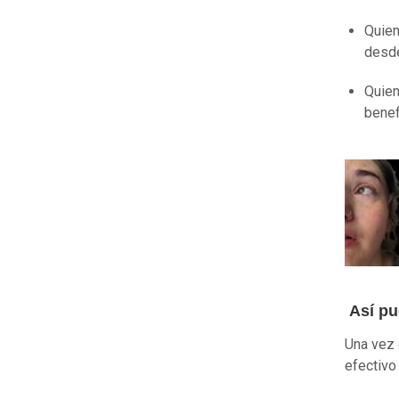
Quien
desd
Quien
benef
Así pue
Una vez 
efectivo