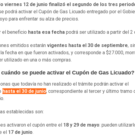
o viernes 12 de junio finalizó el segundo de los tres period
se podrá activar el Cupón de Gas Licuado entregado por el Gobi
yo para enfrentar su alza de precios.
r el beneficio
hasta esa fecha
podrá ser utilizado a partir del 2 d
ones emitidos estarán
vigentes hasta el 30 de septiembre
, si
 la fecha en que fueron activados, y corresponde a $27.000, mon
r utilizado en una o más compras.
 cuándo se puede activar el Cupón de Gas Licuado?
onas que todavía no han realizado el trámite podrán activar el
io
hasta el 30 de junio
, correspondiente al tercer y último tramo 
io.
as establecidas son:
es activaron el cupón entre el
18 y 29 de mayo
: pueden utilizarl
e el
17 de junio
.