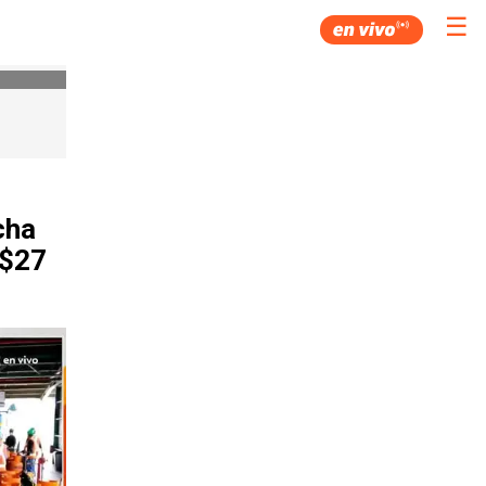
☰
cha
 $27