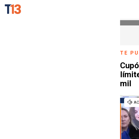
TE PU
Cupón
límit
mil