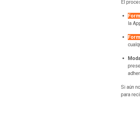
El proce
Forma
la Ap
Form
cualq
Moda
prese
adher
Si aún n
para reci