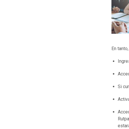
En tanto
Ingre
Acced
Si cu
Activ
Acced
Rutpa
estar