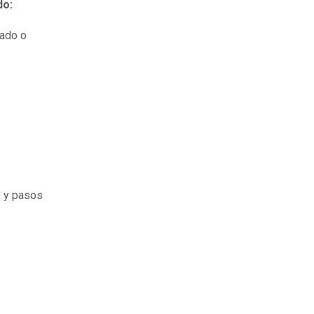
do:
tado o
s y pasos