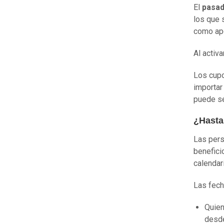
El
pasad
los que 
como apo
Al activa
Los cup
importar
puede se
¿Hasta
Las pers
benefic
calendar
Las fech
Quien
desd