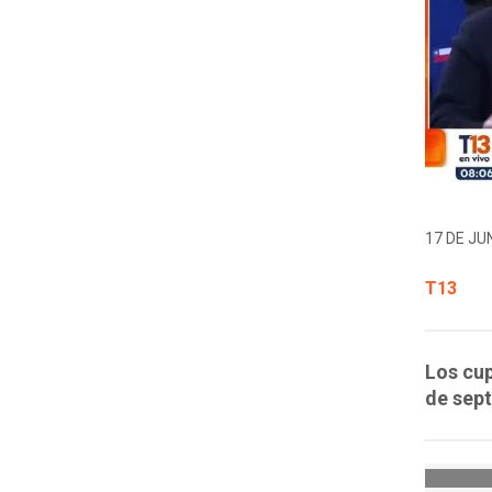
17 DE JUN
T13
Los cup
de sept