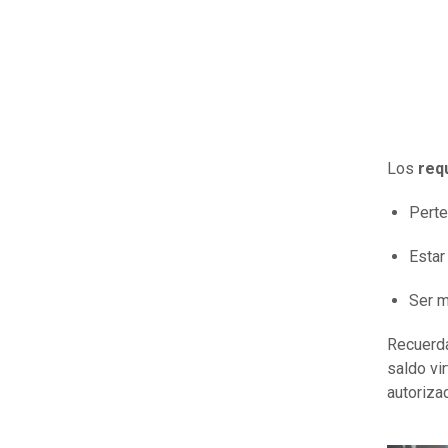
Los
requ
Perte
Estar
Ser m
Recuerda
saldo vi
autoriza