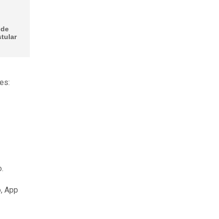
 de
tular
es:
o.
, App