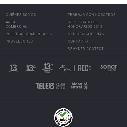
QUIÉNES SOMOS
TRABAJA CON NOSOTROS
ÁREA
CERTIFICADO DE
COMERCIAL
HONORARIOS 2012
POLÍTICAS COMERCIALES
MEDICIÓN ANTENAS
PROVEEDORES
CONTACTO
BRANDED CONTENT