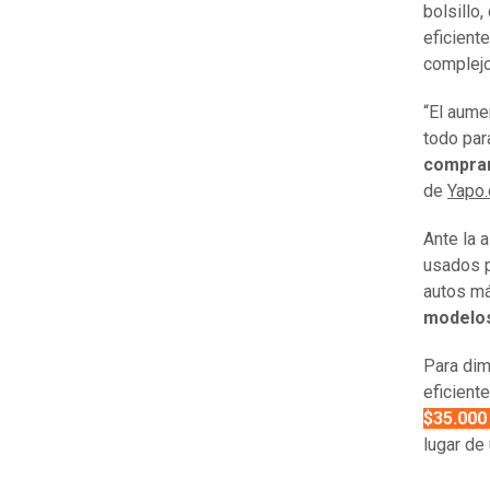
bolsillo
eficient
complejo
“El aume
todo par
comprar
de
Yapo.
Ante la 
usados p
autos m
modelos
Para dim
eficient
$35.000
lugar de