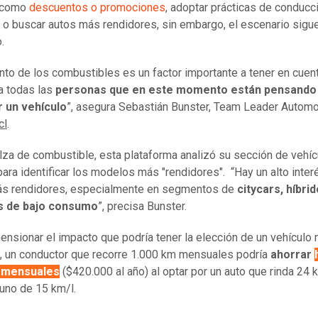
, como
descuentos o promociones
, adoptar prácticas de conducc
e o buscar autos más rendidores, sin embargo, el escenario sigu
.
nto de los combustibles es un factor importante a tener en cuen
a todas las
personas que en este momento están pensando
 un vehículo
”, asegura Sebastián Bunster, Team Leader Automo
cl
.
alza de combustible, esta plataforma analizó su sección de vehí
ara identificar los modelos más "rendidores". “Hay un alto inter
ás rendidores, especialmente en segmentos de
citycars, híbrid
 de bajo consumo
”, precisa Bunster.
ensionar el impacto que podría tener la elección de un vehículo
e, un conductor que recorre 1.000 km mensuales podría
ahorrar
 mensuales
($420.000 al año) al optar por un auto que rinda 24 
 uno de 15 km/l.