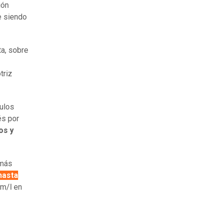
ión
e siendo
ta, sobre
triz
culos
és por
os y
 más
hasta
km/l en