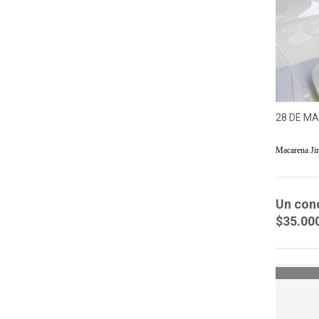
28 DE MA
Macarena Ji
Un con
$35.00