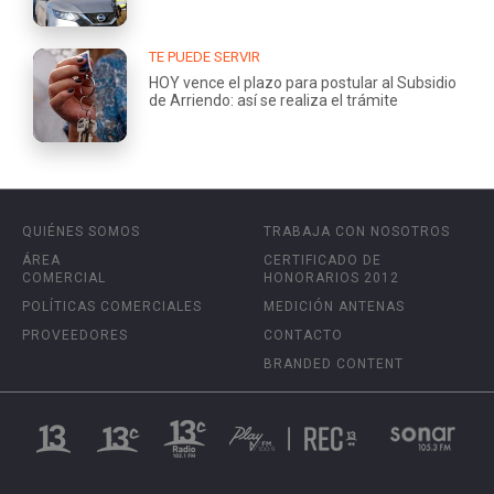
TE PUEDE SERVIR
HOY vence el plazo para postular al Subsidio
de Arriendo: así se realiza el trámite
QUIÉNES SOMOS
TRABAJA CON NOSOTROS
ÁREA
CERTIFICADO DE
COMERCIAL
HONORARIOS 2012
POLÍTICAS COMERCIALES
MEDICIÓN ANTENAS
PROVEEDORES
CONTACTO
BRANDED CONTENT