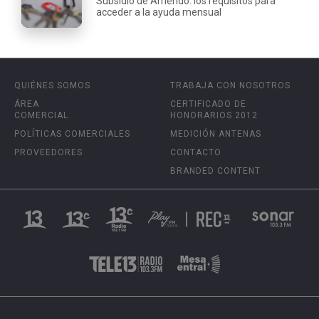
Subsidio de Arriendo: los requisitos para
acceder a la ayuda mensual
QUIÉNES SOMOS
TRABAJA CON NOSOTROS
ÁREA
CERTIFICADO DE
COMERCIAL
HONORARIOS 2012
POLÍTICAS COMERCIALES
MEDICIÓN ANTENAS
PROVEEDORES
CONTACTO
BRANDED CONTENT