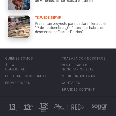
de Arriendo: así se realiza el trámite
TE PUEDE SERVIR
Presentan proyecto para declarar feriado el
17 de septiembre: ¿Cuántos días habría de
descanso por Fiestas Patrias?
QUIÉNES SOMOS
TRABAJA CON NOSOTROS
ÁREA
CERTIFICADO DE
COMERCIAL
HONORARIOS 2012
POLÍTICAS COMERCIALES
MEDICIÓN ANTENAS
PROVEEDORES
CONTACTO
BRANDED CONTENT