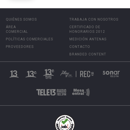
QUIÉNES SOMOS
TRABAJA CON NOSOTROS
ÁREA
CERTIFICADO DE
COMERCIAL
HONORARIOS 2012
POLÍTICAS COMERCIALES
MEDICIÓN ANTENAS
PROVEEDORES
CONTACTO
BRANDED CONTENT