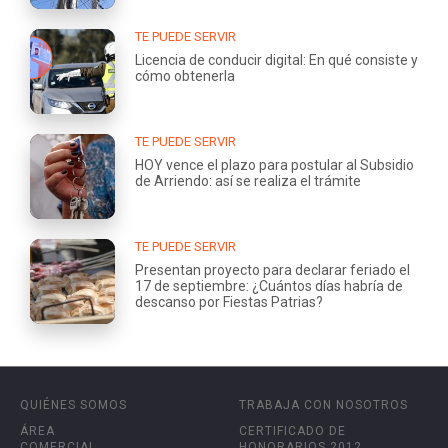
TE PUEDE SERVIR
Licencia de conducir digital: En qué consiste y
cómo obtenerla
TE PUEDE SERVIR
HOY vence el plazo para postular al Subsidio
de Arriendo: así se realiza el trámite
TE PUEDE SERVIR
Presentan proyecto para declarar feriado el
17 de septiembre: ¿Cuántos días habría de
descanso por Fiestas Patrias?
QUIÉNES SOMOS
TRABAJA CON NOSOTROS
ÁREA
CERTIFICADO DE
COMERCIAL
HONORARIOS 2012