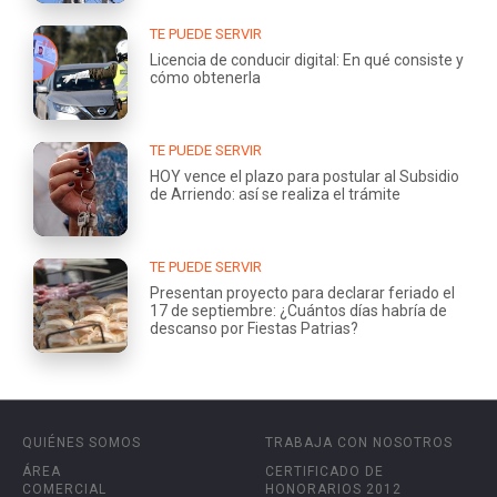
TE PUEDE SERVIR
Licencia de conducir digital: En qué consiste y
cómo obtenerla
TE PUEDE SERVIR
HOY vence el plazo para postular al Subsidio
de Arriendo: así se realiza el trámite
TE PUEDE SERVIR
Presentan proyecto para declarar feriado el
17 de septiembre: ¿Cuántos días habría de
descanso por Fiestas Patrias?
QUIÉNES SOMOS
TRABAJA CON NOSOTROS
ÁREA
CERTIFICADO DE
COMERCIAL
HONORARIOS 2012