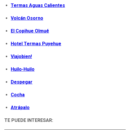
Termas Aguas Calientes
Volcán Osorno
El Copihue Olmué
Hotel Termas Puyehue
Viajobien!
Huilo-Huilo
Despegar
Cocha
Atrápalo
TE PUEDE INTERESAR: