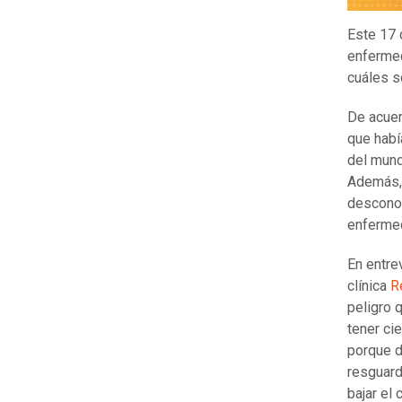
Este 17
enferme
cuáles s
De acuer
que habí
del mund
Además, 
desconoc
enfermed
En entre
clínica
R
peligro q
tener ci
porque 
resguard
bajar el