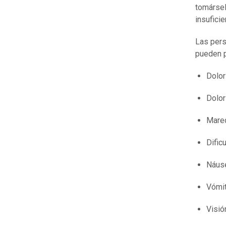
tomársel
insufici
Las pers
pueden p
Dolor
Dolor
Mare
Dific
Náus
Vómi
Visió