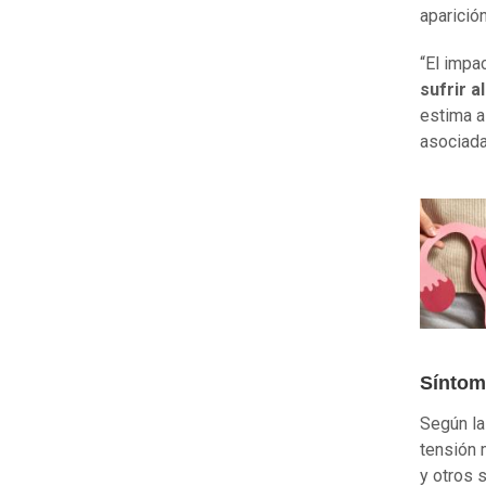
aparición
“El impa
sufrir 
estima a
asociada
Síntom
Según la
tensión 
y otros 