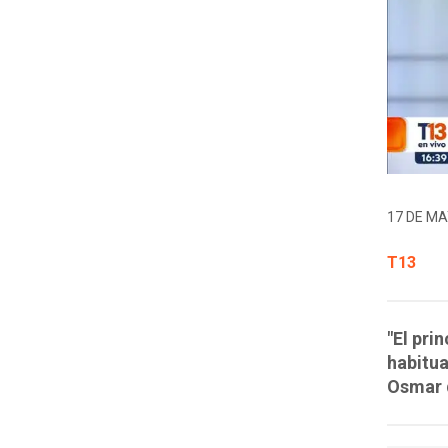
17 DE MA
T13
"El pri
habitua
Osmar 