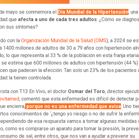
 de mayo se conmemora el
Día Mundial de la Hipertensión
, una
dad que
afecta a uno de cada tres adultos
: ¿Cómo se diagnos
on sus síntomas?
do con la
Organización Mundial de la Salud (OMS
), a 2024 se e
a 1400 millones de adultos de 30 a 79 años con hipertensión al
o, lo que representa al 33 % de la población en esta franja etaria
se estima que 600 millones de adultos con hipertensión (44 %)
en que padecen la afección. Tan solo un 23% de los pacientes 
ad la tienen controlada.
vista con T13 En Vivo, el doctor
Osmar del Toro
, director ejecut
evitamed
, comentó que esta enfermedad es difícil de detectar po
ue encierra,
porque no es una enfermedad que avisa
. Uno ti
ertos conocimientos de ‘¿tengo yo riesgo o no de sufrir la enfer
dependiendo de esa respuesta vamos a tomar algunas medidas 
o, como es comprarse un aparato para tomar la presión, la preve
 consumo de sal, entre otros, que nos van a ayudar a prevenir su