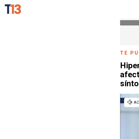
TE PU
Hiper
afect
sínt