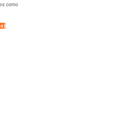
ades como
ás)