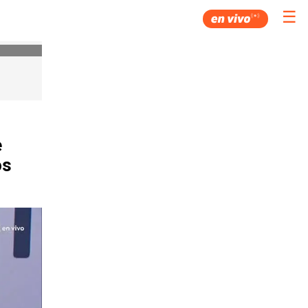
☰
e
os