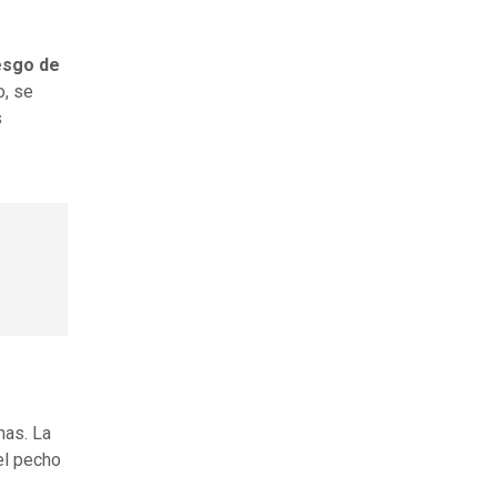
esgo de
o, se
s
mas. La
el pecho