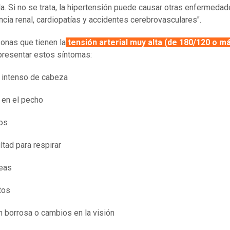
a. Si no se trata, la hipertensión puede causar otras enfermed
encia renal, cardiopatías y accidentes cerebrovasculares".
onas que tienen la
tensión arterial muy alta (de 180/120 o m
resentar estos síntomas:
 intenso de cabeza
 en el pecho
os
ultad para respirar
eas
tos
n borrosa o cambios en la visión