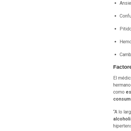
Ansi
Conf
Pitid
Hemor
Cambi
Factor
El médic
hermanos,
como
es
consumo
“A lo la
alcohol
hipertens