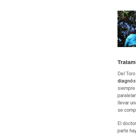
Tratam
Del Toro
diagnóst
siempre 
paralela
llevar u
se compl
El docto
parte ha