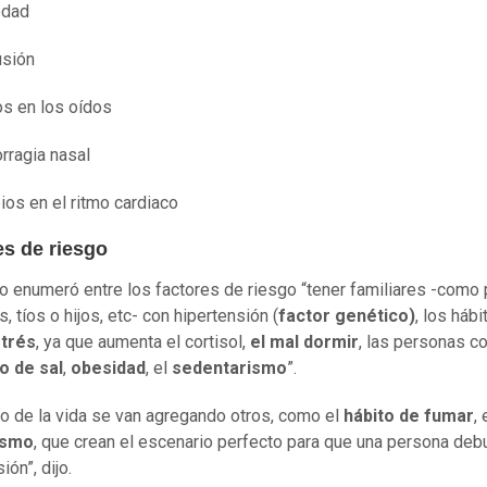
edad
usión
os en los oídos
ragia nasal
os en el ritmo cardiaco
es de riesgo
o enumeró entre los factores de riesgo “tener familiares -como 
 tíos o hijos, etc- con hipertensión (
factor genético)
, los hábi
trés
, ya que aumenta el cortisol,
el mal dormir
, las personas c
 de sal
,
obesidad
, el
sedentarismo
”.
rgo de la vida se van agregando otros, como el
hábito de fumar
, 
ismo
, que crean el escenario perfecto para que una persona deb
ión”, dijo.