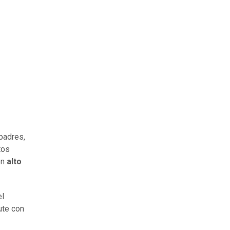
padres,
tos
on
alto
el
ute con