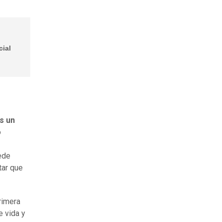
cial
s un
o
uede
tar que
rimera
e vida y