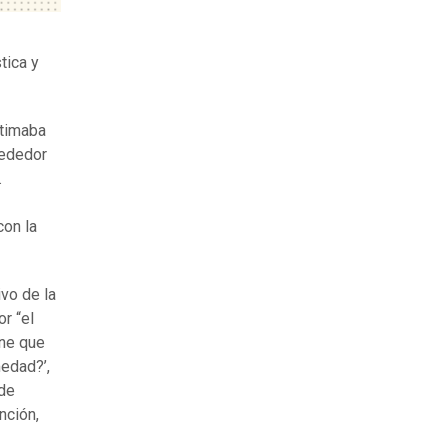
tica y
stimaba
rededor
.
con la
ivo de la
r “el
ene que
medad?’,
de
nción,