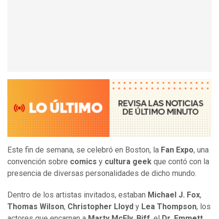
Este fin de semana, se celebró en Boston, la
Fan Expo
, una
convención sobre
comics
y
cultura geek
que contó con la
presencia de diversas personalidades de dicho mundo.
Dentro de los artistas invitados, estaban
Michael J. Fox
,
Thomas Wilson
,
Christopher Lloyd
y
Lea Thompson
, los
actores que encarnan a
Marty McFly
,
Biff
, el
Dr. Emmett