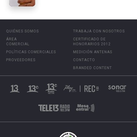
QUIÉNES SOMOS
TRABAJA CON NOSOTROS
ÁREA
CERTIFICADO DE
COMERCIAL
HONORARIOS 2012
POLÍTICAS COMERCIALES
MEDICIÓN ANTENAS
PROVEEDORES
CONTACTO
BRANDED CONTENT