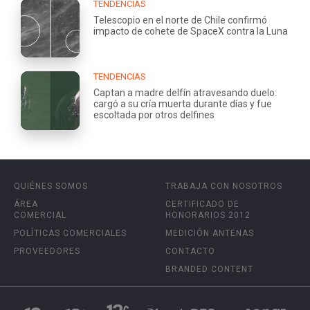
TENDENCIAS
Telescopio en el norte de Chile confirmó
impacto de cohete de SpaceX contra la Luna
TENDENCIAS
Captan a madre delfín atravesando duelo:
cargó a su cría muerta durante días y fue
escoltada por otros delfines
QUIÉNES SOMOS
TRABAJA CON NOSOTROS
ÁREA
CERTIFICADO DE
COMERCIAL
HONORARIOS 2012
POLÍTICAS COMERCIALES
MEDICIÓN ANTENAS
PROVEEDORES
CONTACTO
BRANDED CONTENT