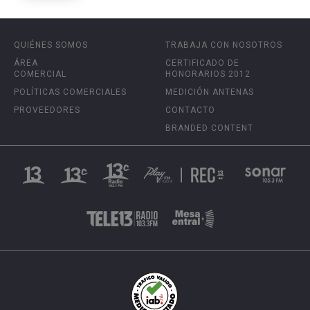
QUIÉNES SOMOS
TRABAJA CON NOSOTROS
ÁREA
CERTIFICADO DE
COMERCIAL
HONORARIOS 2012
POLÍTICAS COMERCIALES
MEDICIÓN ANTENAS
PROVEEDORES
CONTACTO
BRANDED CONTENT