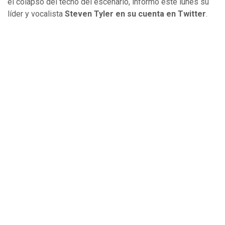
el colapso del techo del escenario, informó este lunes su
líder y vocalista
Steven Tyler en su cuenta en Twitter
.