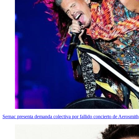
Sernac presenta demanda colectiva por fallido concierto de Aerosmith