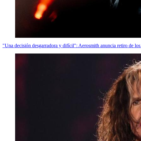
"Una decisión desgarradora y difícil": Aerosmith anuncia retiro de los