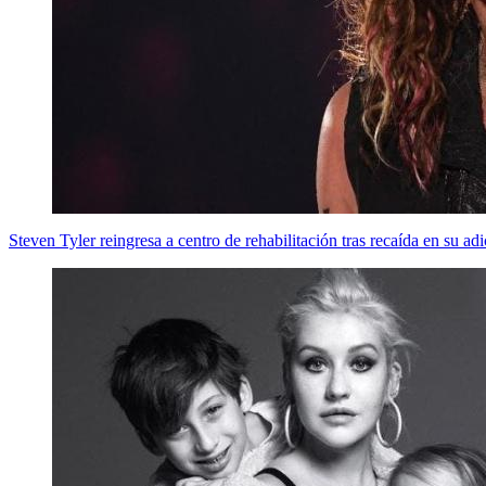
Steven Tyler reingresa a centro de rehabilitación tras recaída en su adi