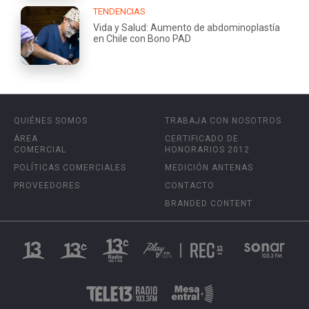
TENDENCIAS
Vida y Salud: Aumento de abdominoplastía
en Chile con Bono PAD
QUIÉNES SOMOS
TRABAJA CON NOSOTROS
ÁREA
CERTIFICADO DE
COMERCIAL
HONORARIOS 2012
POLÍTICAS COMERCIALES
MEDICIÓN ANTENAS
PROVEEDORES
CONTACTO
BRANDED CONTENT