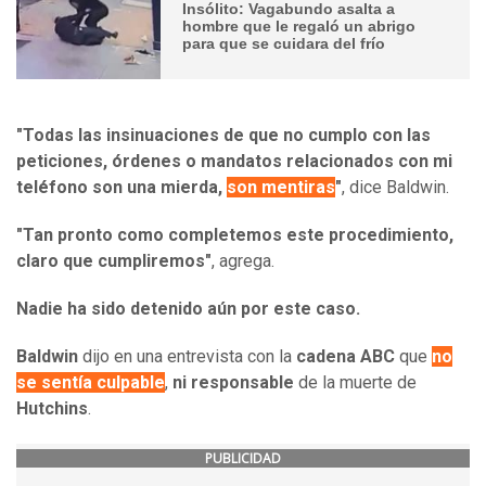
Insólito: Vagabundo asalta a
hombre que le regaló un abrigo
para que se cuidara del frío
"Todas las insinuaciones de que no cumplo con las
peticiones, órdenes o mandatos relacionados con mi
teléfono son una mierda,
son mentiras
"
, dice Baldwin.
"Tan pronto como completemos este procedimiento,
claro que cumpliremos"
, agrega.
Nadie ha sido detenido aún por este caso.
Baldwin
dijo en una entrevista con la
cadena ABC
que
no
se sentía culpable
,
ni responsable
de la muerte de
Hutchins
.
PUBLICIDAD