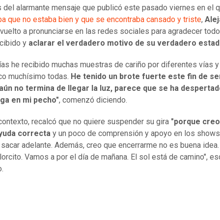
del alarmante mensaje que publicó este pasado viernes en el 
a que no estaba bien y que se encontraba cansado y triste
,
Ale
 vuelto a pronunciarse en las redes sociales para agradecer todo
cibido y
aclarar el verdadero motivo de su verdadero estad
ías he recibido muchas muestras de cariño por diferentes vías y
co muchísimo todas.
He tenido un brote fuerte este fin de s
aún no termina de llegar la luz, parece que se ha desperta
aga en mi pecho"
, comenzó diciendo.
contexto, recalcó que no quiere suspender su gira
"porque creo
ayuda correcta
y un poco de comprensión y apoyo en los shows,
sacar adelante. Además, creo que encerrarme no es buena idea.
alorcito. Vamos a por el día de mañana. El sol está de camino", es
o.