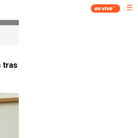
☰
 tras