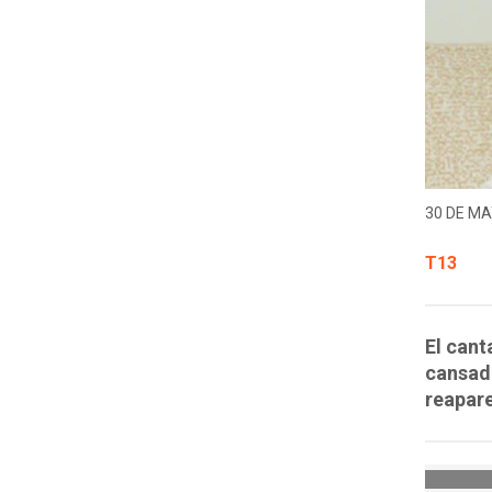
30 DE MA
T13
El cant
cansado
reapare