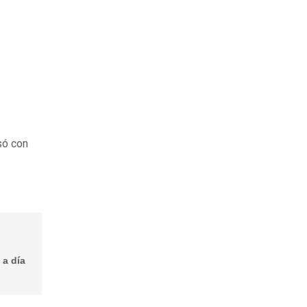
só con
 a día