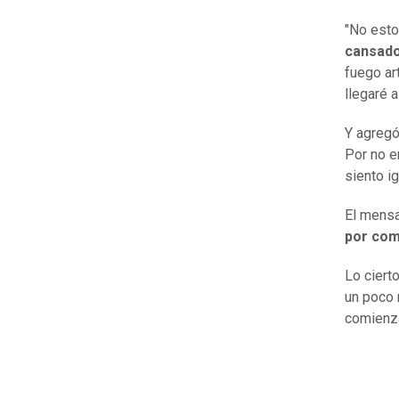
"No esto
cansado
fuego ar
llegaré a
Y agreg
Por no en
siento ig
El mensa
por com
Lo ciert
un poco 
comienza