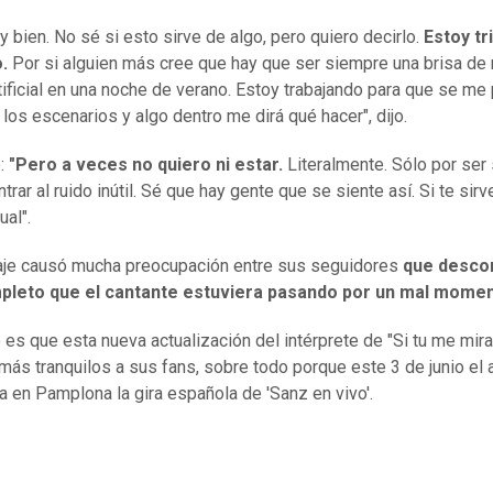
y bien. No sé si esto sirve de algo, pero quiero decirlo.
Estoy tr
.
Por si alguien más cree que hay que ser siempre una brisa de 
tificial en una noche de verano. Estoy trabajando para que se m
 los escenarios y algo dentro me dirá qué hacer", dijo.
ó:
"Pero a veces no quiero ni estar.
Literalmente. Sólo por ser 
trar al ruido inútil. Sé que hay gente que se siente así. Si te sir
ual".
je causó mucha preocupación entre sus seguidores
que desco
pleto que el cantante estuviera pasando por un mal mome
o es que esta nueva actualización del intérprete de "Si tu me mira
más tranquilos a sus fans, sobre todo porque este 3 de junio el a
 en Pamplona la gira española de 'Sanz en vivo'.