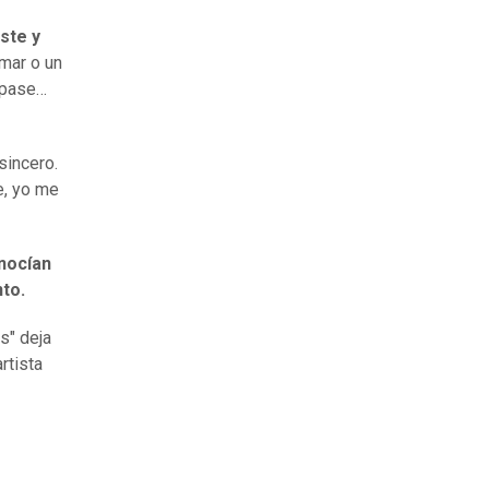
iste y
mar o un
e pase…
sincero.
ve, yo me
nocían
nto.
s" deja
rtista