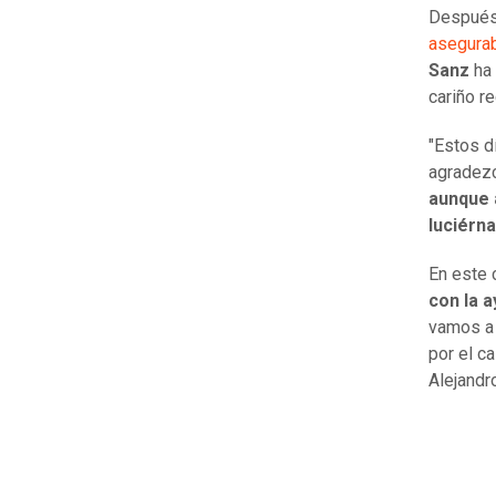
Después 
asegurab
Sanz
ha
cariño re
"Estos d
agradez
aunque 
luciérn
En este 
con la 
vamos a 
por el c
Alejandr