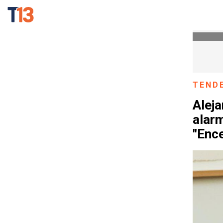
TEND
Aleja
alar
"Enc