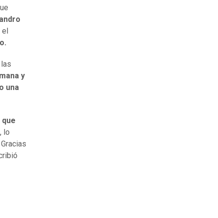
que
jandro
 el
o.
 las
emana y
do una
 que
 lo
 Gracias
cribió