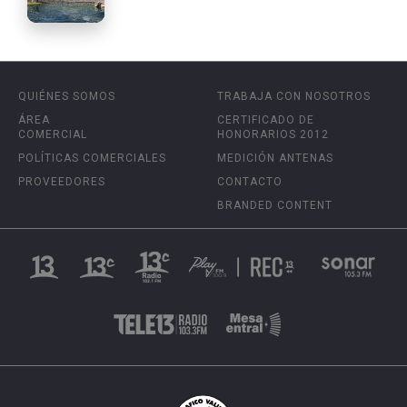
QUIÉNES SOMOS
TRABAJA CON NOSOTROS
ÁREA
CERTIFICADO DE
COMERCIAL
HONORARIOS 2012
POLÍTICAS COMERCIALES
MEDICIÓN ANTENAS
PROVEEDORES
CONTACTO
BRANDED CONTENT