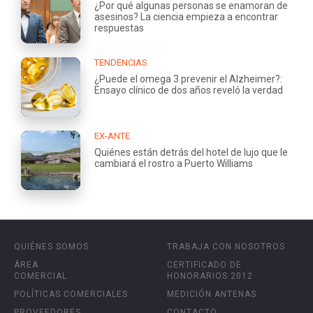
¿Por qué algunas personas se enamoran de
asesinos? La ciencia empieza a encontrar
respuestas
TENDENCIAS
¿Puede el omega 3 prevenir el Alzheimer?:
Ensayo clínico de dos años reveló la verdad
EX-ANTE
Quiénes están detrás del hotel de lujo que le
cambiará el rostro a Puerto Williams
QUIÉNES SOMOS
TRABAJA CON NOSOTROS
ÁREA
CERTIFICADO DE
COMERCIAL
HONORARIOS 2012
POLÍTICAS COMERCIALES
MEDICIÓN ANTENAS
PROVEEDORES
CONTACTO