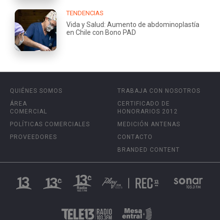
TENDENCIAS
Vida y Salud: Aumento de abdominoplastía
en Chile con Bono PAD
QUIÉNES SOMOS
TRABAJA CON NOSOTROS
ÁREA
CERTIFICADO DE
COMERCIAL
HONORARIOS 2012
POLÍTICAS COMERCIALES
MEDICIÓN ANTENAS
PROVEEDORES
CONTACTO
BRANDED CONTENT