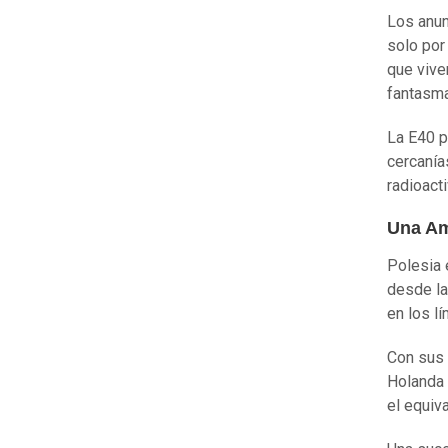
Los anun
solo por
que viven
fantasma
La E40 p
cercanía
radioact
Una Am
Polesia 
desde la
en los l
Con sus 
Holanda 
el equiv