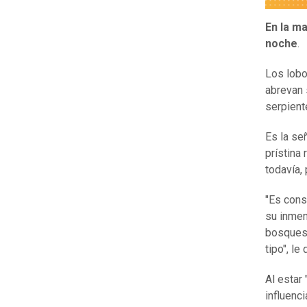
En la ma
noche
.
Los lobo
abrevan 
serpient
Es la se
prístina
todavía,
"Es cons
su inmen
bosques 
tipo", l
Al estar
influenc