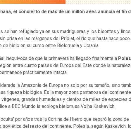
ñana, el concierto de más de un millón aves anuncia el fin d
s se han refugiado ya en sus madrigueras y los bisontes y lince
sin prisa en las márgenes del Prípiat, el río que hasta hace poco
e de hielo en su curso entre Bielorrusia y Ucrania.
ñal inequívoca de que la primavera ha llegado finalmente a
Poles
 región entre cuatro países de Europa del Este donde la naturalez
 permanece prácticamente intacta.
iderada la Amazonía de Europa no solo por su tamaño, sino tamb
sa riqueza biológica. Es la mayor zona pantanosa del continente
vírgenes, grandes humedales y cientos de miles de especies 
e dice a BBC Mundo la ecóloga bielorrusa Volha Kaskevich.
 "oculta" por años tras la Cortina de Hierro que separó la zona de
ia soviética del resto del continente, Polesia, según Kaskevich, l