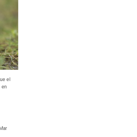
ue el
é en
 Mar