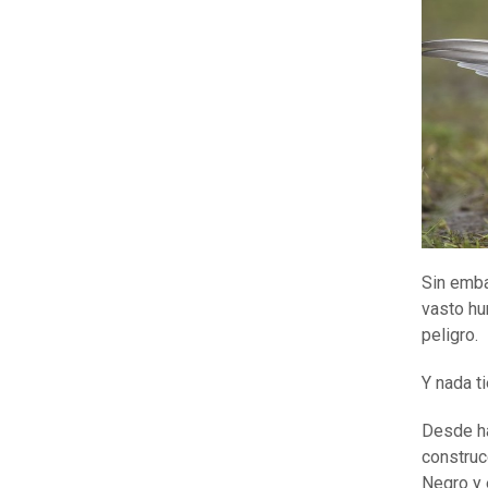
Sin emba
vasto hu
peligro.
Y nada t
Desde ha
construc
Negro y e