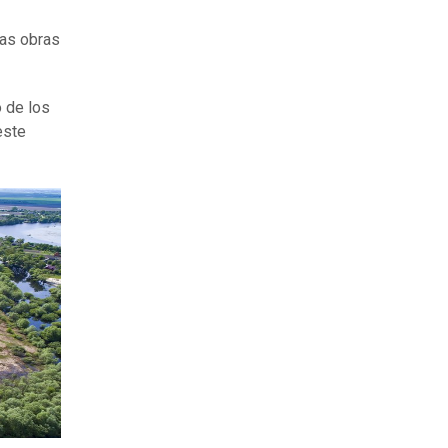
las obras
o de los
este