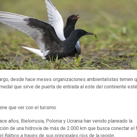
rgo, desde hace meses organizaciones ambientalistas temen q
medal que sirve de puerta de entrada al este del continente est
iene que ver con el turismo.
ce años, Bielorrusia, Polonia y Ucrania han venido planeado la
ción de una hidrovía de más de 2.000 km que busca conectar el
l Báltico a través de sus principales ríos de la región.