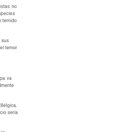
istas: no
especies
un temido
e sus
 el temor
pa: va
almente
Bélgica,
cio sería