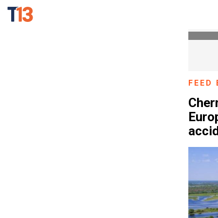
FEED 
Chern
Euro
acci