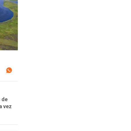
s de
a vez