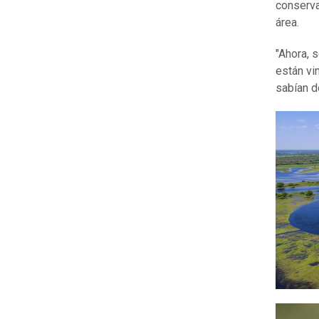
conserva
área.
"Ahora, 
están vi
sabían d