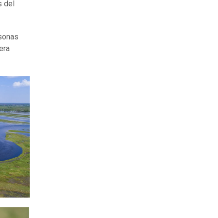
s del
rsonas
era