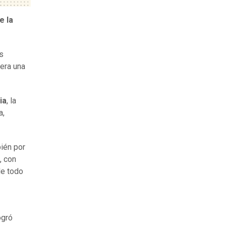
e la
s
 era una
ia
, la
a,
ién por
, con
de todo
ogró