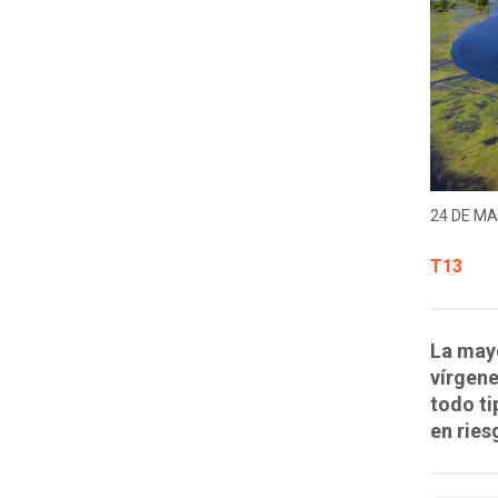
24 DE MA
T13
La mayo
vírgene
todo ti
en ries