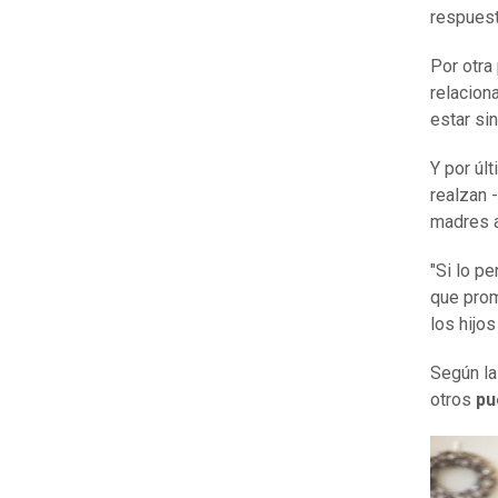
respuest
Por otra
relacion
estar si
Y por úl
realzan -
madres a
"Si lo p
que prom
los hijo
Según la
otros
pu