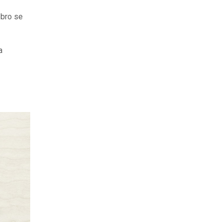
ebro se
a