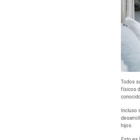
Todos sa
físicos 
conocido
Incluso 
desarrol
hijos.
Esto es 