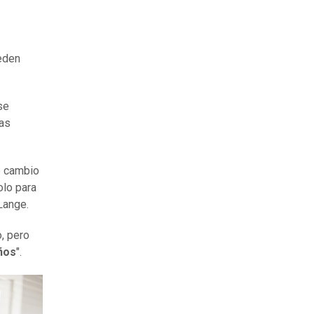
eden
se
las
o cambio
olo para
Lange.
, pero
ños
".