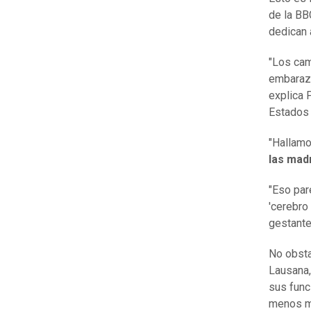
de la BB
dedican 
"Los cam
embarazo
explica 
Estados 
"Hallamo
las mad
"Eso par
'cerebro
gestante
No obsta
Lausana,
sus func
menos me