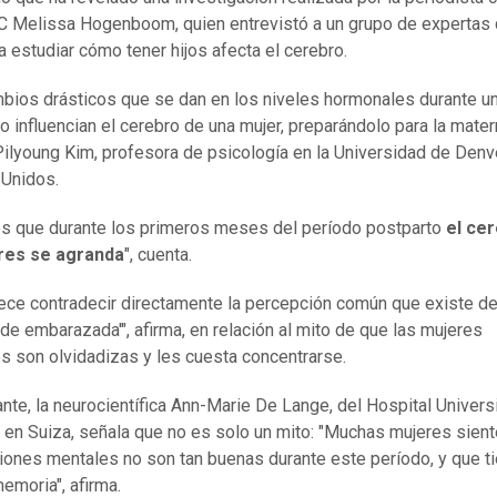
C Melissa Hogenboom, quien entrevistó a un grupo de expertas
a estudiar cómo tener hijos afecta el cerebro.
bios drásticos que se dan en los niveles hormonales durante u
 influencian el cerebro de una mujer, preparándolo para la mater
Pilyoung Kim, profesora de psicología en la Universidad de Denve
Unidos.
s que durante los primeros meses del período postparto
el ce
res se agranda
", cuenta.
ece contradecir directamente la percepción común que existe de
 de embarazada'", afirma, en relación al mito de que las mujeres
s son olvidadizas y les cuesta concentrarse.
nte, la neurocientífica Ann-Marie De Lange, del Hospital Universi
 en Suiza, señala que no es solo un mito: "Muchas mujeres sien
iones mentales no son tan buenas durante este período, y que t
moria", afirma.