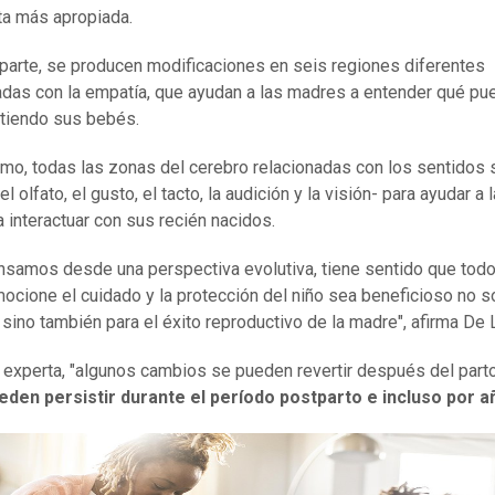
a más apropiada.
 parte, se producen modificaciones en seis regiones diferentes
adas con la empatía, que ayudan a las madres a entender qué pu
ntiendo sus bebés.
timo, todas las zonas del cerebro relacionadas con los sentidos 
el olfato, el gusto, el tacto, la audición y la visión- para ayudar a 
 interactuar con sus recién nacidos.
ensamos desde una perspectiva evolutiva, tiene sentido que tod
ocione el cuidado y la protección del niño sea beneficioso no s
s sino también para el éxito reproductivo de la madre", afirma De 
 experta, "algunos cambios se pueden revertir después del parto
eden persistir durante el período postparto e incluso por a