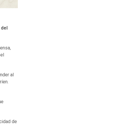
 del
pensa,
el
nder al
íen.
ue
acidad de