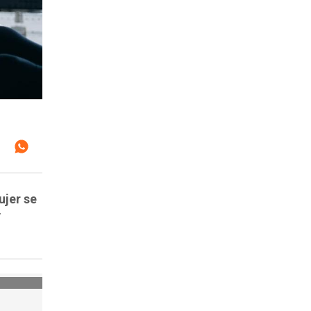
ujer se
y