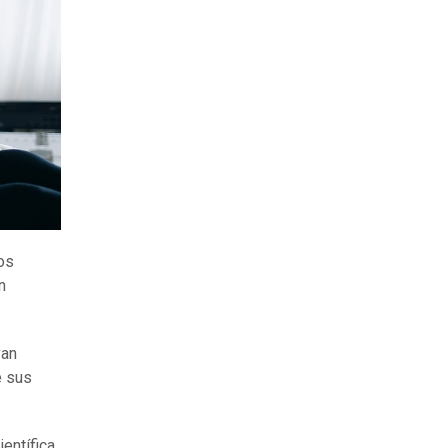
os
n
van
e sus
ientífica