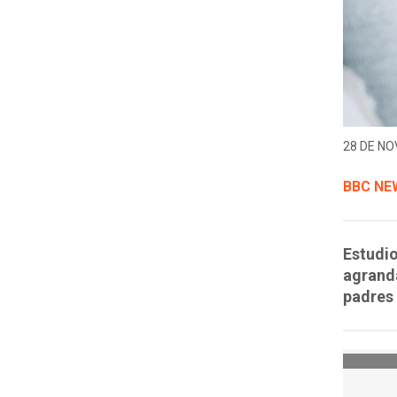
28 DE NO
BBC NE
Estudio
agranda
padres 