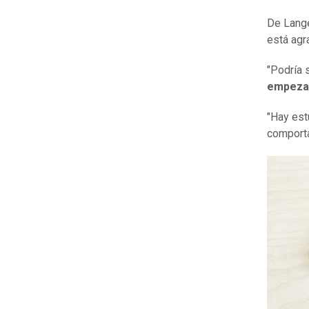
De Lange
está agr
"Podría 
empezar
"Hay est
comporta