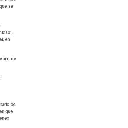
 que se
n
nidad",
r, en
rebro de
l
tario de
ten que
ienen