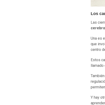
Los ca
Las cien
cerebr
Una es e
que invo
centro d
Estos ca
llamado 
También 
regulaci
permiten
Y hay ot
aprender