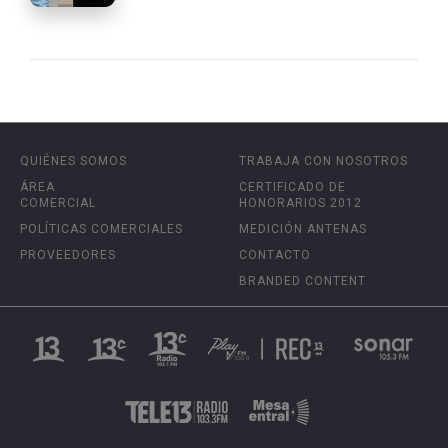
QUIÉNES SOMOS
TRABAJA CON NOSOTROS
ÁREA
CERTIFICADO DE
COMERCIAL
HONORARIOS 2012
POLÍTICAS COMERCIALES
MEDICIÓN ANTENAS
PROVEEDORES
CONTACTO
BRANDED CONTENT