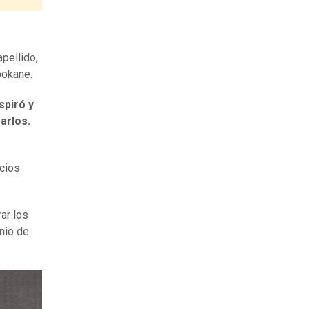
pellido,
pokane.
spiró y
arlos.
cios
ar los
unio de