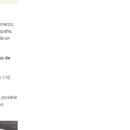
 marzo,
spaña,
da en
go de
e 110
o posible
eo