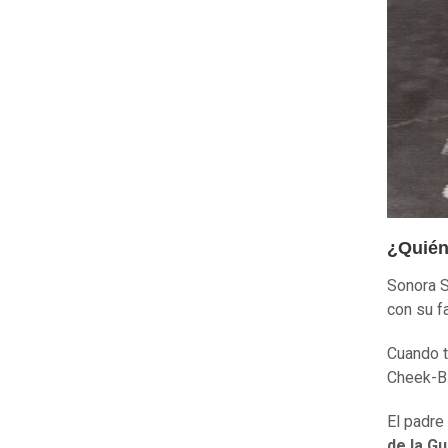
¿Quién
Sonora S
con su f
Cuando t
Cheek-Bil
El padre
de la Gu