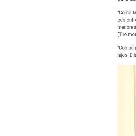
"Como la
que enfr
menores"
(The mot
"Con admi
hijos. El