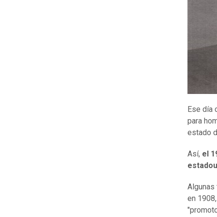
Ese día 
para hom
estado d
Así,
el 1
estadou
Algunas 
en 1908,
"promoto