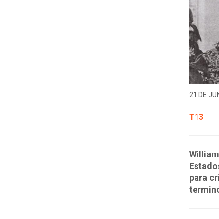
21 DE JUN
T13
William
Estados
para cr
terminó