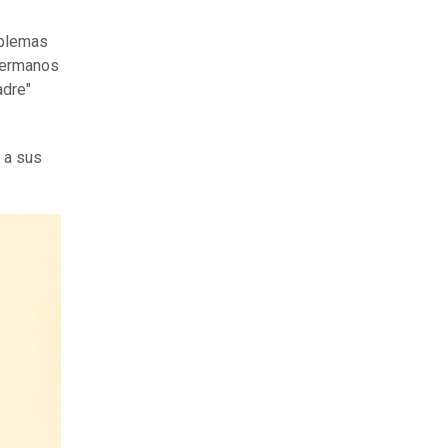
oblemas
 hermanos
adre"
r a sus