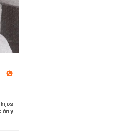
 hijos
ción y