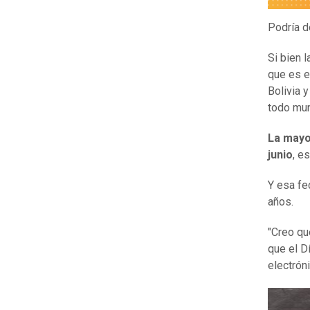
Podría d
Si bien 
que es e
Bolivia 
todo mu
La mayo
junio
, e
Y esa fe
años.
"Creo qu
que el D
electrón