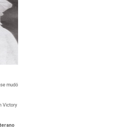
s se mudó
n Victory
eterano