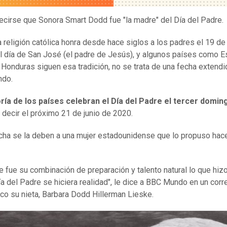
ecirse que Sonora Smart Dodd fue "la madre" del Día del Padre.
la religión católica honra desde hace siglos a los padres el 19 de
l día de San José (el padre de Jesús), y algunos países como E
y Honduras siguen esa tradición, no se trata de una fecha extendi
ndo.
ría de los países celebran el Día del Padre el tercer domin
s decir el próximo 21 de junio de 2020.
cha se la deben a una mujer estadounidense que lo propuso hac
e fue su combinación de preparación y talento natural lo que hiz
ía del Padre se hiciera realidad", le dice a BBC Mundo en un corr
ico su nieta, Barbara Dodd Hillerman Lieske.