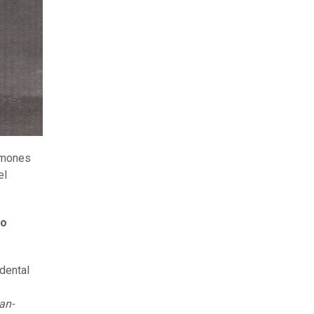
ermones
el
lo
idental
an-