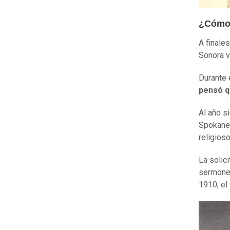
¿Cómo 
A finale
Sonora v
Durante 
pensó q
Al año s
Spokane 
religios
La solic
sermones
1910, el