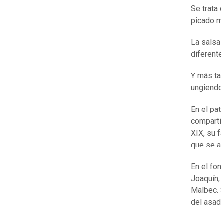
Se trata
picado m
La salsa
diferente
Y más ta
ungiendo
En el pa
comparti
XIX, su 
que se a
En el fo
Joaquín,
Malbec. 
del asad