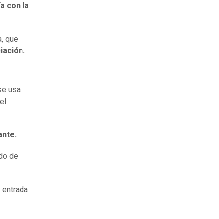
a con la
a, que
ciación.
se usa
el
ante.
ado de
 entrada