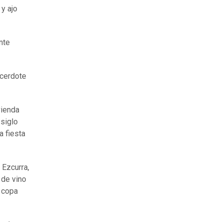
 y ajo
nte
acerdote
vienda
 siglo
a fiesta
 Ezcurra,
 de vino
 copa