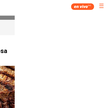
☰
osa