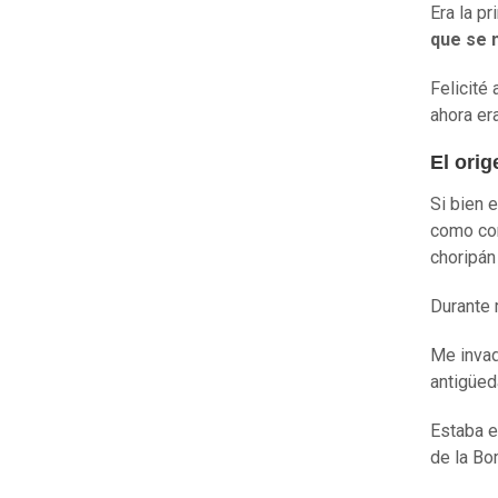
Era la p
que se 
Felicité
ahora er
El orig
Si bien 
como con
choripán
Durante m
Me invad
antigüed
Estaba e
de la Bo