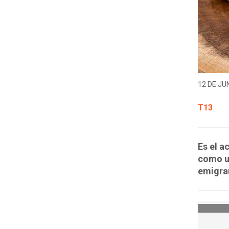
12 DE JUN
T13
Es el a
como u
emigrar