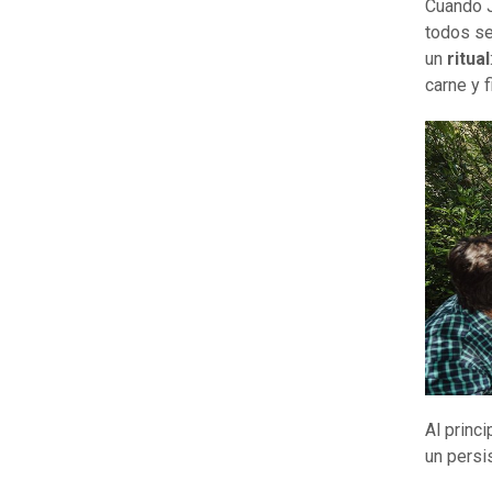
Cuando J
todos se
un
ritual
carne y 
Al princi
un persis