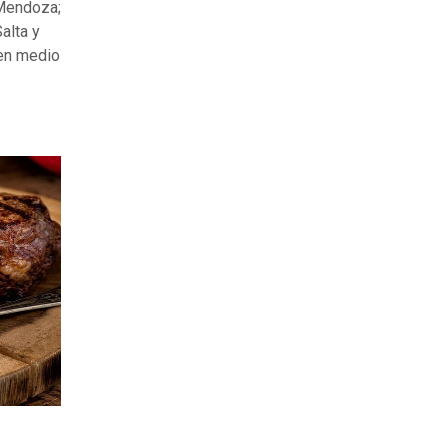
 Mendoza;
alta y
 en medio