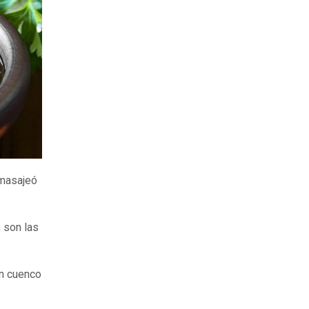
 masajeó
 son las
un cuenco