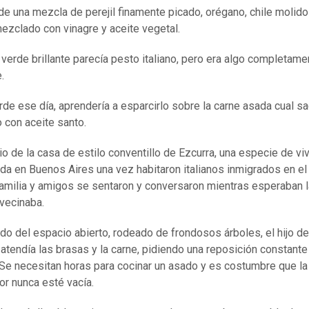
 de una mezcla de perejil finamente picado, orégano, chile molido
ezclado con vinagre y aceite vegetal.
 verde brillante parecía pesto italiano, pero era algo completame
.
rde ese día, aprendería a esparcirlo sobre la carne asada cual s
 con aceite santo.
tio de la casa de estilo conventillo de Ezcurra, una especie de vi
da en Buenos Aires una vez habitaron italianos inmigrados en el
familia y amigos se sentaron y conversaron mientras esperaban l
vecinaba.
ndo del espacio abierto, rodeado de frondosos árboles, el hijo de
 atendía las brasas y la carne, pidiendo una reposición constante
Se necesitan horas para cocinar un asado y es costumbre que la
or nunca esté vacía.