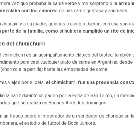
rimera vez que probaba la salsa verde y me sorprendió
la armoní
mezclaba con los sabores
de una carne gustosa y ahumada.
 a Joaquín y a su madre, quienes a cambio dijeron, con una sonris
a
parte de la familia, como si hubiera cumplido un rito de ini
en del chimichurri
el chimichurri es un acompañamiento clásico del bistec, también 
dimento para casi cualquier plato de carne en Argentina, desde 
 (chorizo a la parrilla) hasta las empanadas de carne.
is viajes por el país,
el chimichurri fue una presencia const
ió la nariz durante un paseo por la Feria de San Telmo, un merc
ades que se realiza en Buenos Aires los domingos.
n un frasco sobre el mostrador de un vendedor de choripán en la
mbonera, el estadio de fútbol de Boca Juniors.