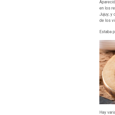
Apareció
en los re
Jujuy; y
de los v
Estaba p
Hay vari