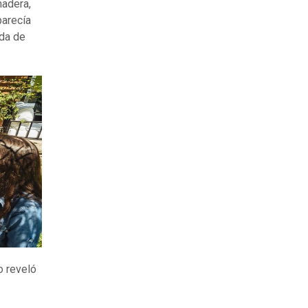
madera,
parecía
ada de
o reveló