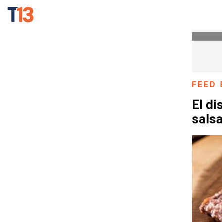
FEED 
El di
salsa