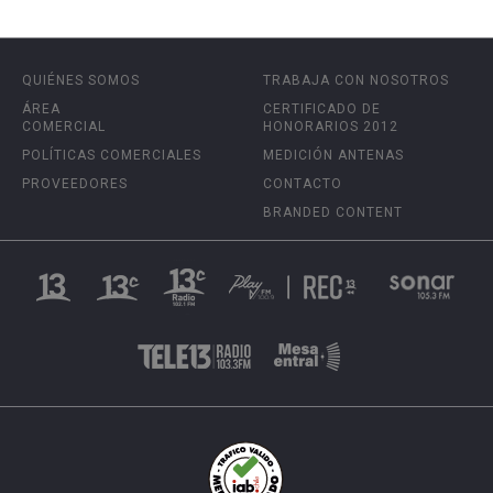
QUIÉNES SOMOS
TRABAJA CON NOSOTROS
ÁREA
CERTIFICADO DE
COMERCIAL
HONORARIOS 2012
POLÍTICAS COMERCIALES
MEDICIÓN ANTENAS
PROVEEDORES
CONTACTO
BRANDED CONTENT