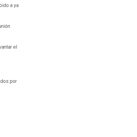
bido a ya
unión
vantar el
ados por