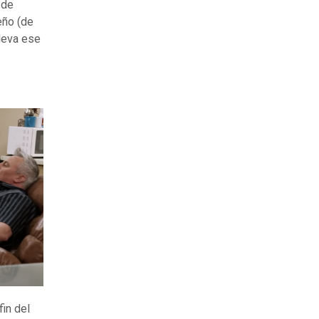
 de
eño (de
leva ese
in del