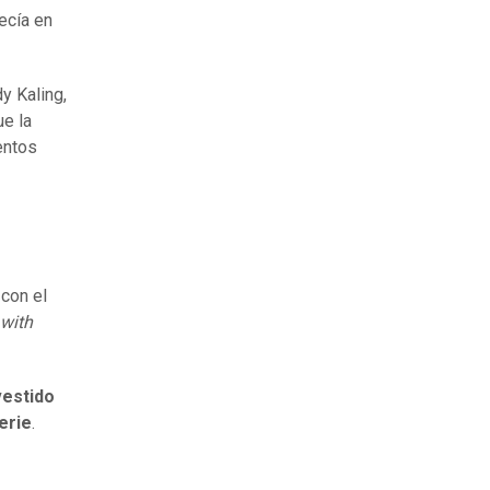
ecía en
y Kaling,
ue la
entos
con el
with
vestido
serie
.