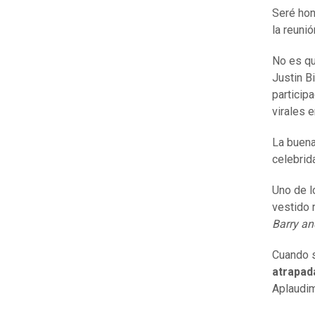
Seré hon
la reuni
No es qu
Justin B
particip
virales 
La buena
celebrid
Uno de l
vestido 
Barry a
Cuando s
atrapada
Aplaudim