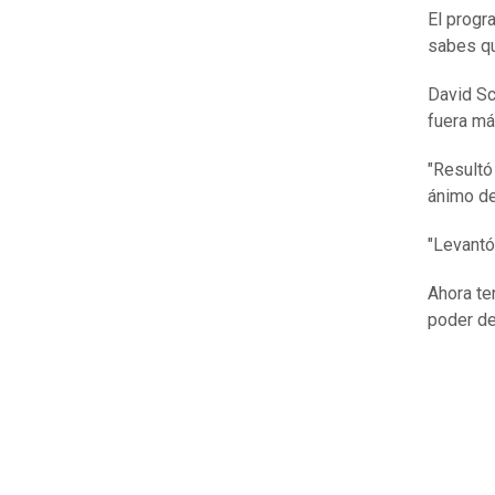
El progr
sabes q
David Sc
fuera más
"Resultó
ánimo de
"Levantó
Ahora te
poder de