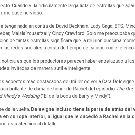
esto. Cuando vi la ridículamente larga lista de estrellas que apar
ón, me puse nervioso.
e tenga nada en contra de David Beckham, Lady Gaga, BTS, Mind
ieber, Malala Yousafzai y Cindy Crawford. Solo me preocupaba q
ación de tantas estrellas significara que la reunión buscaba mom
en las redes sociales a costa de tiempo de calidad con el elenco.
 noticia es que los productores parecen haber entrelazado a las
ades invitadas de manera sutil e inteligente.
os aspectos más destacados del tráiler es ver a Cara Delevigne 
rosa brillante de dama de honor de Rachel del episodio
The One 
nd Mindy's Wedding
("El de la boda de Barry y Mindy").
e da la vuelta,
Delevigne incluso tiene la parte de atrás del 
 en su ropa interior, al igual que
le sucedió a
Rachel en
la 
os esta atención al detalle.