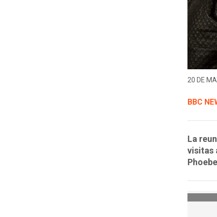
20 DE MA
BBC NE
La reun
visitas
Phoebe