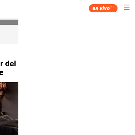
☰
r del
e