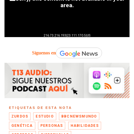
Síguenos en
ETIQUETAS DE ESTA NOTA
ZURDOS
ESTUDIO
BBCNEWSMUNDO
GENÉTICA
PERSONAS
HABILIDADES