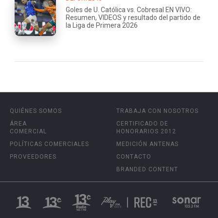
Goles de U. Católica vs. Cobresal EN VIVO:
Resumen, VIDEOS y resultado del partido de
la Liga de Primera 2026
QUIÉNES SOMOS
TRABAJA CON NOSOTROS
ÁREA
CERTIFICADO DE
COMERCIAL
HONORARIOS 2012
POLÍTICAS COMERCIALES
MEDICIÓN ANTENAS
PROVEEDORES
CONTACTO
BRANDED CONTENT