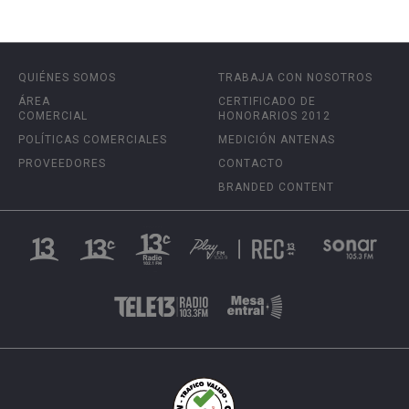
QUIÉNES SOMOS
TRABAJA CON NOSOTROS
ÁREA
CERTIFICADO DE
COMERCIAL
HONORARIOS 2012
POLÍTICAS COMERCIALES
MEDICIÓN ANTENAS
PROVEEDORES
CONTACTO
BRANDED CONTENT